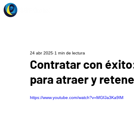
Empleos
Servicios
Guías de Contr
Artículos
Noticias
Innovación y Reclutamiento
24 abr 2025
1 min de lectura
Contratar con éxito
para atraer y retene
https://www.youtube.com/watch?v=MGfJa3Ka9IM