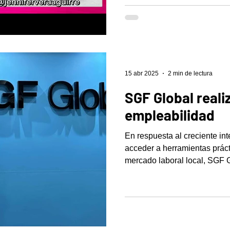
15 abr 2025
2 min de lectura
SGF Global realiz
empleabilidad
En respuesta al creciente int
acceder a herramientas práct
mercado laboral local, SGF Gl
soluciones de talento human
taller gratuito de empleabilid
preseleccionados, recién gr
universitarios y profesional
cambio de carrera.