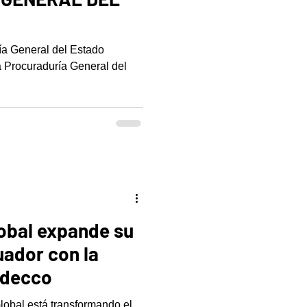
ía General del Estado
a Procuraduría General del
obal expande su
uador con la
Adecco
obal está transformando el