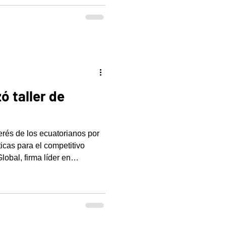
ó taller de
erés de los ecuatorianos por
icas para el competitivo
obal, firma líder en
o, ejecutó con éxito un nuevo
ad, dirigido a candidatos
aduados, estudiantes
es en proceso de reinvención o