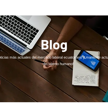
vicios
Guías de Contratación
Sobre Nosotros
Contá
Blog
oticias más actuales del mercado laboral ecuatoriano y mantente act
del talento humano!