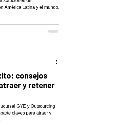
ar soluciones de
en América Latina y el mundo.
xito: consejos
atraer y retener
Sucursal GYE y Outsourcing
arte claves para atraer y
...